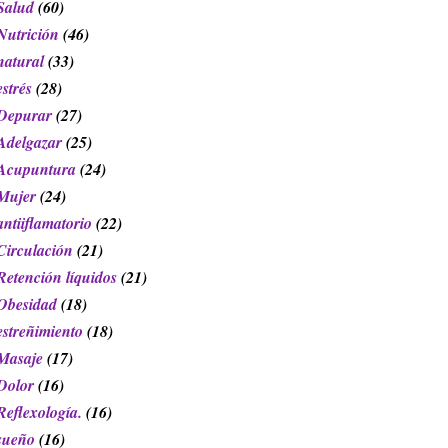
Salud
(60)
Nutrición
(46)
natural
(33)
estrés
(28)
Depurar
(27)
Adelgazar
(25)
Acupuntura
(24)
Mujer
(24)
antiiflamatorio
(22)
Circulación
(21)
Retención líquidos
(21)
Obesidad
(18)
estreñimiento
(18)
Masaje
(17)
Dolor
(16)
Reflexología.
(16)
sueño
(16)