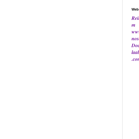
Webs
Rei
m
www
nos
Doc
laa
.co