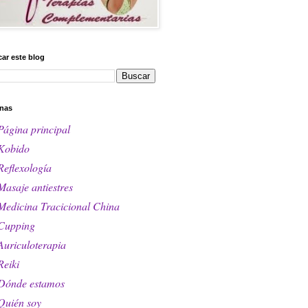
ar este blog
nas
Página principal
Kobido
Reflexología
Masaje antiestres
Medicina Tracicional China
Cupping
Auriculoterapia
Reiki
Dónde estamos
Quién soy