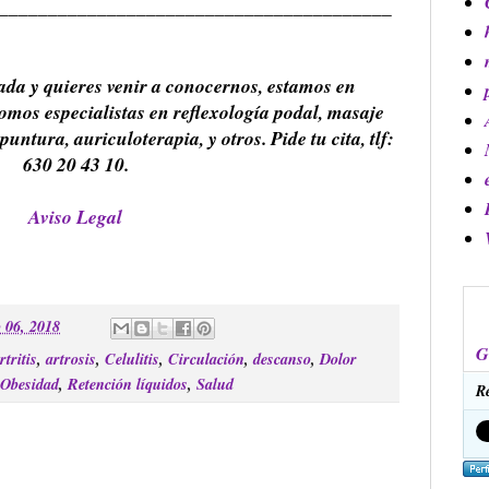
________________________________________
rada y quieres venir a conocernos, estamos en
mos especialistas en reflexología podal, masaje
untura, auriculoterapia, y otros. Pide tu cita, tlf:
630 20 43 10.
Aviso Legal
o 06, 2018
G
rtritis
,
artrosis
,
Celulitis
,
Circulación
,
descanso
,
Dolor
Obesidad
,
Retención líquidos
,
Salud
R