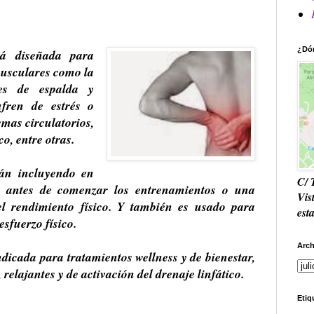
¿Dó
tá diseñada para
usculares
como la
ores de espalda y
ufren de estrés o
mas circulatorios,
co, entre otras.
tán incluyendo en
C/ 
o antes de comenzar los entrenamientos o una
Vis
l rendimiento físico. Y también es usado para
est
esfuerzo físico.
Arch
dicada para tratamientos wellness y de bienestar,
, relajantes y de activación del drenaje linfático.
Etiq