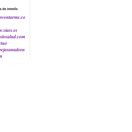
 de interés
nventarme.co
.siass.es
olosalud.com
tuo
bejasanadora
m