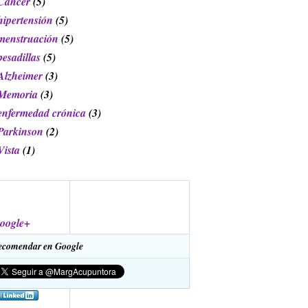
Cáncer
(5)
hipertensión
(5)
menstruación
(5)
pesadillas
(5)
Alzheimer
(3)
Memoria
(3)
enfermedad crónica
(3)
Parkinson
(2)
Vista
(1)
oogle+
ecomendar en Google