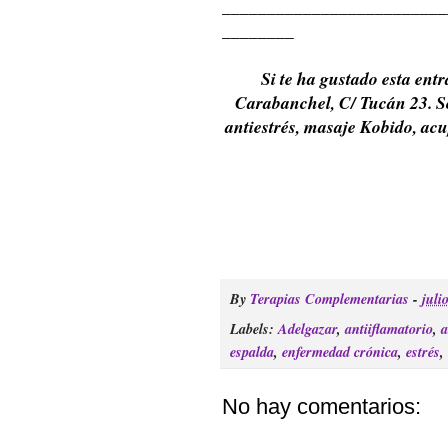
_________________________
________
Si te ha gustado esta ent
Carabanchel, C/ Tucán 23. So
antiestrés, masaje Kobido, acup
By
Terapias Complementarias
-
juli
Labels:
Adelgazar
,
antiiflamatorio
,
a
espalda
,
enfermedad crónica
,
estrés
,
No hay comentarios: