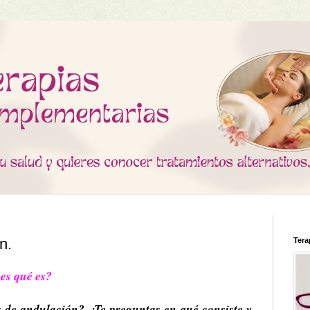
n.
Tera
es qué es?
a de andulación? ¿Te preguntas en qué consiste y