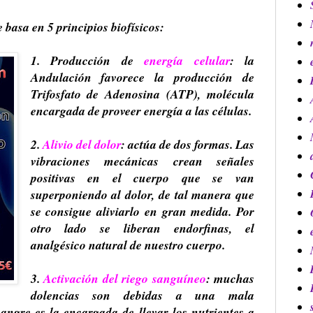
 basa en 5 principios biofísicos:
1.
Producción de
energía celular
: la
Andulación favorece la producción de
Trifosfato de Adenosina (ATP), molécula
encargada de proveer energía a las células.
2.
Alivio del dolor
:
actúa de dos formas. Las
vibraciones mecánicas crean señales
positivas en el cuerpo que se van
superponiendo al dolor, de tal manera que
se consigue aliviarlo en gran medida. Por
otro lado se liberan endorfinas, el
analgésico natural de nuestro cuerpo.
3.
Activación del riego sanguíneo
: muchas
dolencias son debidas a una mala
sangre es la encargada de llevar los nutrientes a