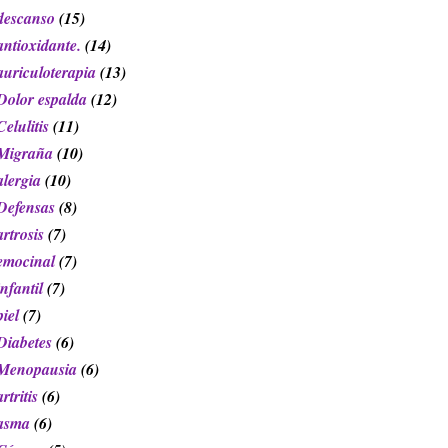
descanso
(15)
antioxidante.
(14)
auriculoterapia
(13)
Dolor espalda
(12)
Celulitis
(11)
Migraña
(10)
alergia
(10)
Defensas
(8)
artrosis
(7)
emocinal
(7)
infantil
(7)
piel
(7)
Diabetes
(6)
Menopausia
(6)
artritis
(6)
asma
(6)